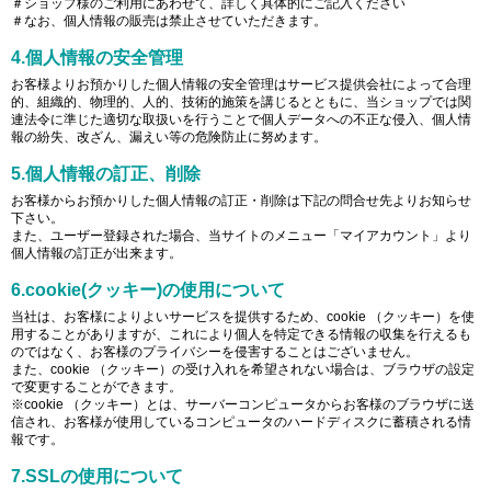
＃ショップ様のご利用にあわせて、詳しく具体的にご記入ください
＃なお、個人情報の販売は禁止させていただきます。
4.個人情報の安全管理
お客様よりお預かりした個人情報の安全管理はサービス提供会社によって合理
的、組織的、物理的、人的、技術的施策を講じるとともに、当ショップでは関
連法令に準じた適切な取扱いを行うことで個人データへの不正な侵入、個人情
報の紛失、改ざん、漏えい等の危険防止に努めます。
5.個人情報の訂正、削除
お客様からお預かりした個人情報の訂正・削除は下記の問合せ先よりお知らせ
下さい。
また、ユーザー登録された場合、当サイトのメニュー「マイアカウント」より
個人情報の訂正が出来ます。
6.cookie(クッキー)の使用について
当社は、お客様によりよいサービスを提供するため、cookie （クッキー）を使
用することがありますが、これにより個人を特定できる情報の収集を行えるも
のではなく、お客様のプライバシーを侵害することはございません。
また、cookie （クッキー）の受け入れを希望されない場合は、ブラウザの設定
で変更することができます。
※cookie （クッキー）とは、サーバーコンピュータからお客様のブラウザに送
信され、お客様が使用しているコンピュータのハードディスクに蓄積される情
報です。
7.SSLの使用について