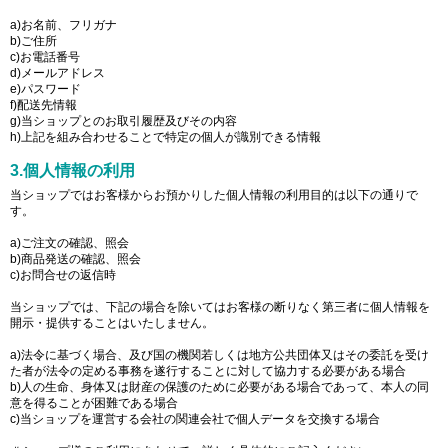
a)お名前、フリガナ
b)ご住所
c)お電話番号
d)メールアドレス
e)パスワード
f)配送先情報
g)当ショップとのお取引履歴及びその内容
h)上記を組み合わせることで特定の個人が識別できる情報
3.個人情報の利用
当ショップではお客様からお預かりした個人情報の利用目的は以下の通りで
す。
a)ご注文の確認、照会
b)商品発送の確認、照会
c)お問合せの返信時
当ショップでは、下記の場合を除いてはお客様の断りなく第三者に個人情報を
開示・提供することはいたしません。
a)法令に基づく場合、及び国の機関若しくは地方公共団体又はその委託を受け
た者が法令の定める事務を遂行することに対して協力する必要がある場合
b)人の生命、身体又は財産の保護のために必要がある場合であって、本人の同
意を得ることが困難である場合
c)当ショップを運営する会社の関連会社で個人データを交換する場合