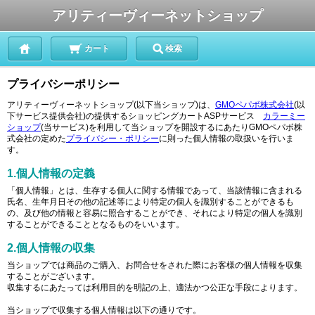
アリティーヴィーネットショップ
カート
検索
プライバシーポリシー
アリティーヴィーネットショップ(以下当ショップ)は、
GMOペパボ株式会社
(以
下サービス提供会社)の提供するショッピングカートASPサービス
カラーミー
ショップ
(当サービス)を利用して当ショップを開設するにあたりGMOペパボ株
式会社の定めた
プライバシー・ポリシー
に則った個人情報の取扱いを行いま
す。
1.個人情報の定義
「個人情報」とは、生存する個人に関する情報であって、当該情報に含まれる
氏名、生年月日その他の記述等により特定の個人を識別することができるも
の、及び他の情報と容易に照合することができ、それにより特定の個人を識別
することができることとなるものをいいます。
2.個人情報の収集
当ショップでは商品のご購入、お問合せをされた際にお客様の個人情報を収集
することがございます。
収集するにあたっては利用目的を明記の上、適法かつ公正な手段によります。
当ショップで収集する個人情報は以下の通りです。