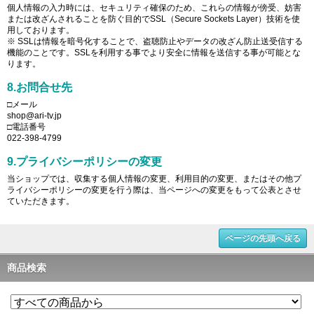
個人情報の入力時には、セキュリティ確保のため、これらの情報が傍受、妨害
または改ざんされることを防ぐ目的でSSL（Secure Sockets Layer）技術を使
用しております。
※ SSLは情報を暗号化することで、盗聴防止やデータの改ざん防止送受信する
機能のことです。SSLを利用する事でより安全に情報を送信する事が可能とな
ります。
8.お問合せ先
□メール
shop@ari-tv.jp
□電話番号
022-398-4799
9.プライバシーポリシーの変更
当ショップでは、収集する個人情報の変更、利用目的の変更、またはその他プ
ライバシーポリシーの変更を行う際は、当ページへの変更をもって公表とさせ
ていただきます。
ページの先頭へ戻る
商品検索